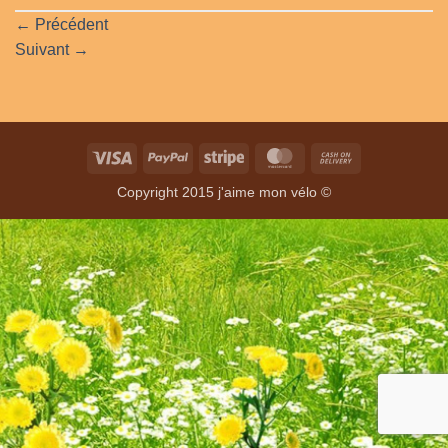
←
Précédent
Suivant
→
Visa
PayPal
Stripe
MasterCard
Cash
On
Copyright 2015 j'aime mon vélo ©
Delivery