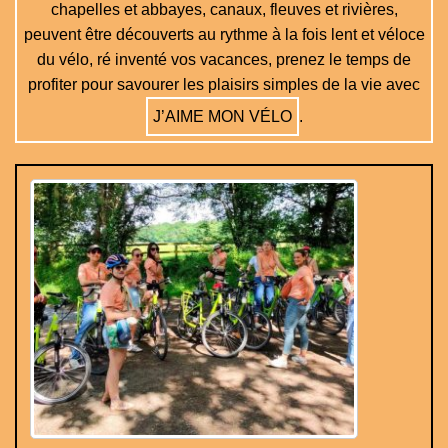
chapelles et abbayes, canaux, fleuves et rivières,
peuvent être découverts au rythme à la fois lent et véloce
du vélo, ré inventé vos vacances, prenez le temps de
profiter pour savourer les plaisirs simples de la vie avec
J’AIME MON VÉLO
.