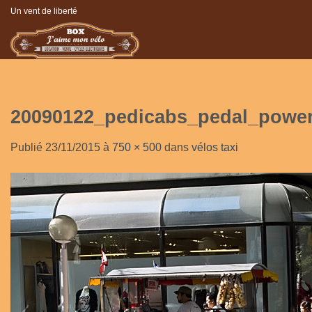
Passer
Un vent de liberté
au
contenu
20090122_pedicabs_pedal_powe
Publié
23/11/2015
à
750 × 500
dans
vélos taxi