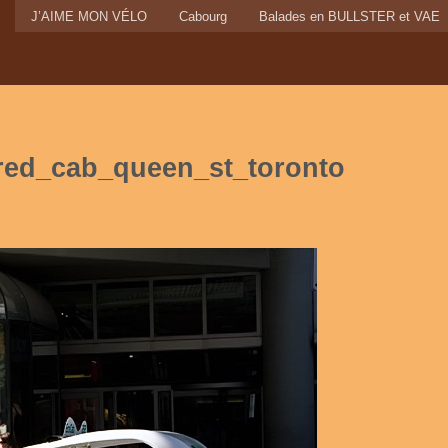
J’AIME MON VÉLO
Cabourg
Balades en BULLSTER et VAE
red_cab_queen_st_toronto